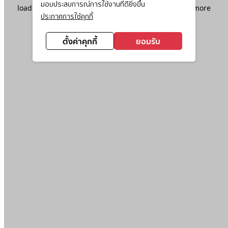
มอบประสบการณ์การใช้งานที่ดียิ่งขึ้น
loading
www.ktc.co.th
(see the
browser console
for more
ประกาศการใช้คุกกี้
information).
ตั้งค่าคุกกี้
ยอมรับ