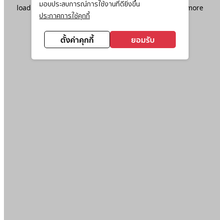
มอบประสบการณ์การใช้งานที่ดียิ่งขึ้น
loading
www.ktc.co.th
(see the
browser console
for more
ประกาศการใช้คุกกี้
information).
ตั้งค่าคุกกี้
ยอมรับ