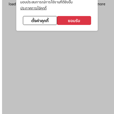
มอบประสบการณ์การใช้งานที่ดียิ่งขึ้น
loading
www.ktc.co.th
(see the
browser console
for more
ประกาศการใช้คุกกี้
information).
ตั้งค่าคุกกี้
ยอมรับ