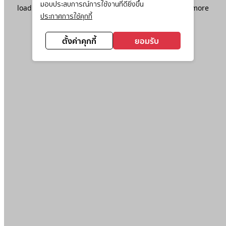
มอบประสบการณ์การใช้งานที่ดียิ่งขึ้น
loading
www.ktc.co.th
(see the
browser console
for more
ประกาศการใช้คุกกี้
information).
ตั้งค่าคุกกี้
ยอมรับ