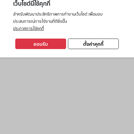
เว็บไซต์นี้ใช้คุกกี้
สำหรับพัฒนาประสิทธิภาพการทำงานเว็บไซต์ เพื่อมอบ
ประสบการณ์การใช้งานที่ดียิ่งขึ้น
exception has occurred while loading
www.ktc.co.th
(see the
browse
ประกาศการใช้คุกกี้
ยอมรับ
ตั้งค่าคุกกี้