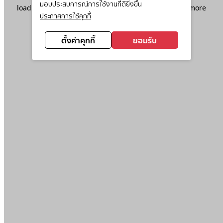
มอบประสบการณ์การใช้งานที่ดียิ่งขึ้น
loading
www.ktc.co.th
(see the
browser console
for more
ประกาศการใช้คุกกี้
information).
ตั้งค่าคุกกี้
ยอมรับ