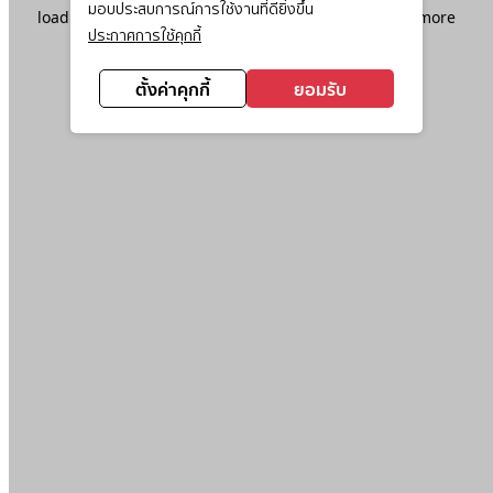
มอบประสบการณ์การใช้งานที่ดียิ่งขึ้น
loading
www.ktc.co.th
(see the
browser console
for more
ประกาศการใช้คุกกี้
information).
ตั้งค่าคุกกี้
ยอมรับ