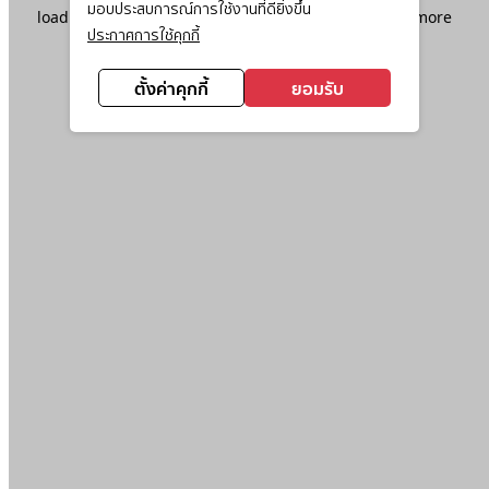
มอบประสบการณ์การใช้งานที่ดียิ่งขึ้น
loading
www.ktc.co.th
(see the
browser console
for more
ประกาศการใช้คุกกี้
information).
ตั้งค่าคุกกี้
ยอมรับ