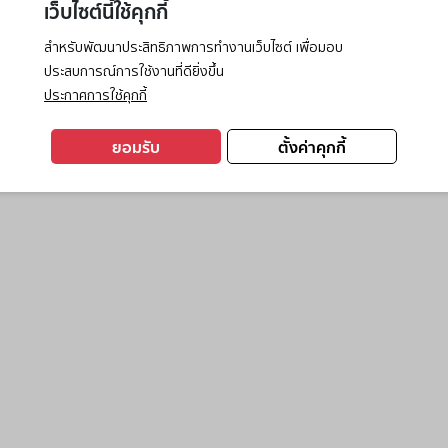
เว็บไซต์นี้ใช้คุกกี้
สำหรับพัฒนาประสิทธิภาพการทำงานเว็บไซต์ เพื่อมอบ
ประสบการณ์การใช้งานที่ดียิ่งขึ้น
exception has occurred while loading
www.ktc.co.th
(see the
browse
ประกาศการใช้คุกกี้
ยอมรับ
ตั้งค่าคุกกี้