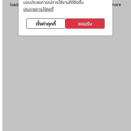
มอบประสบการณ์การใช้งานที่ดียิ่งขึ้น
loading
www.ktc.co.th
(see the
browser console
for more
ประกาศการใช้คุกกี้
information).
ตั้งค่าคุกกี้
ยอมรับ