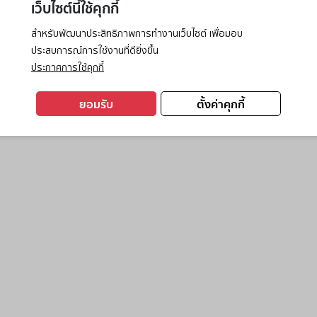
เว็บไซต์นี้ใช้คุกกี้
สำหรับพัฒนาประสิทธิภาพการทำงานเว็บไซต์ เพื่อมอบ
ประสบการณ์การใช้งานที่ดียิ่งขึ้น
exception has occurred while loading
www.ktc.co.th
(see the
browse
ประกาศการใช้คุกกี้
ยอมรับ
ตั้งค่าคุกกี้