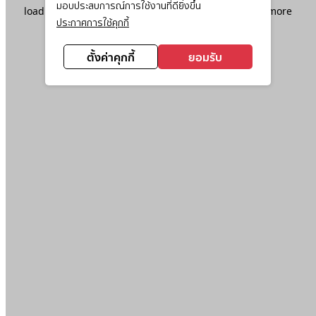
มอบประสบการณ์การใช้งานที่ดียิ่งขึ้น
loading
www.ktc.co.th
(see the
browser console
for more
ประกาศการใช้คุกกี้
information).
ตั้งค่าคุกกี้
ยอมรับ