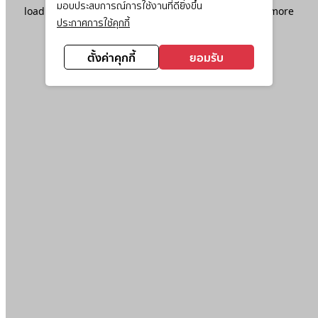
มอบประสบการณ์การใช้งานที่ดียิ่งขึ้น
loading
www.ktc.co.th
(see the
browser console
for more
ประกาศการใช้คุกกี้
information).
ตั้งค่าคุกกี้
ยอมรับ