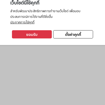
เว็บไซต์นี้ใช้คุกกี้
สำหรับพัฒนาประสิทธิภาพการทำงานเว็บไซต์ เพื่อมอบ
ประสบการณ์การใช้งานที่ดียิ่งขึ้น
exception has occurred while loading
www.ktc.co.th
(see the
browse
ประกาศการใช้คุกกี้
ยอมรับ
ตั้งค่าคุกกี้