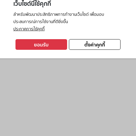
เว็บไซต์นี้ใช้คุกกี้
สำหรับพัฒนาประสิทธิภาพการทำงานเว็บไซต์ เพื่อมอบ
ประสบการณ์การใช้งานที่ดียิ่งขึ้น
exception has occurred while loading
www.ktc.co.th
(see the
browse
ประกาศการใช้คุกกี้
ยอมรับ
ตั้งค่าคุกกี้