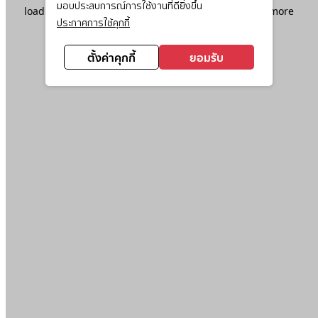
มอบประสบการณ์การใช้งานที่ดียิ่งขึ้น
loading
www.ktc.co.th
(see the
browser console
for more
ประกาศการใช้คุกกี้
information).
ตั้งค่าคุกกี้
ยอมรับ