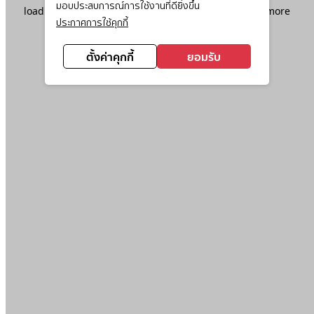
มอบประสบการณ์การใช้งานที่ดียิ่งขึ้น
loading
www.ktc.co.th
(see the
browser console
for more
ประกาศการใช้คุกกี้
information).
ตั้งค่าคุกกี้
ยอมรับ