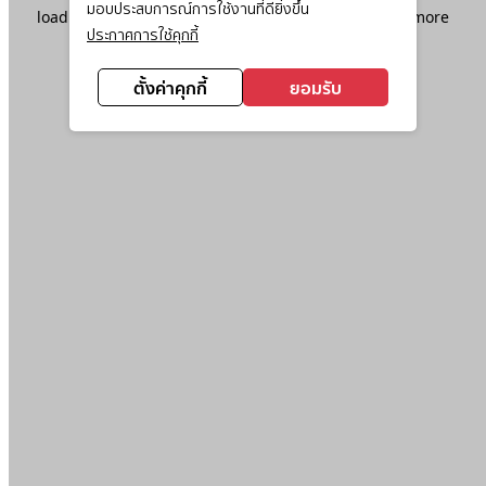
มอบประสบการณ์การใช้งานที่ดียิ่งขึ้น
loading
www.ktc.co.th
(see the
browser console
for more
ประกาศการใช้คุกกี้
information).
ตั้งค่าคุกกี้
ยอมรับ