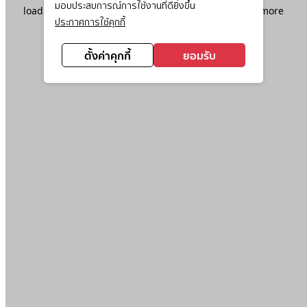
มอบประสบการณ์การใช้งานที่ดียิ่งขึ้น
loading
www.ktc.co.th
(see the
browser console
for more
ประกาศการใช้คุกกี้
information).
ตั้งค่าคุกกี้
ยอมรับ