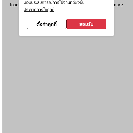
มอบประสบการณ์การใช้งานที่ดียิ่งขึ้น
loading
www.ktc.co.th
(see the
browser console
for more
ประกาศการใช้คุกกี้
information).
ตั้งค่าคุกกี้
ยอมรับ