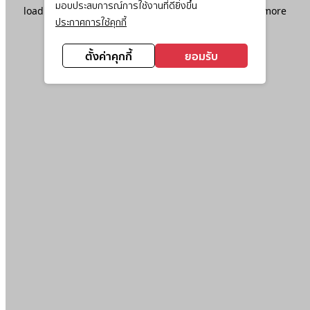
มอบประสบการณ์การใช้งานที่ดียิ่งขึ้น
loading
www.ktc.co.th
(see the
browser console
for more
ประกาศการใช้คุกกี้
information).
ตั้งค่าคุกกี้
ยอมรับ