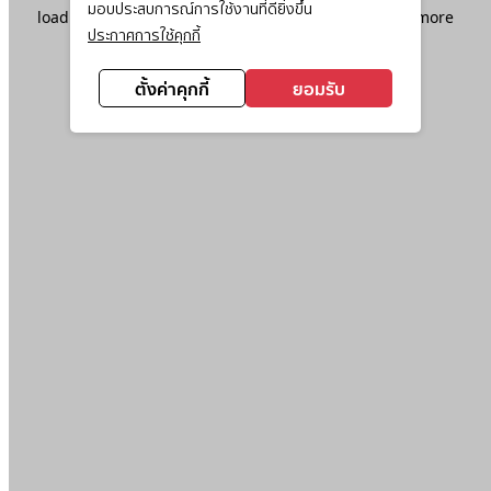
มอบประสบการณ์การใช้งานที่ดียิ่งขึ้น
loading
www.ktc.co.th
(see the
browser console
for more
ประกาศการใช้คุกกี้
information).
ตั้งค่าคุกกี้
ยอมรับ