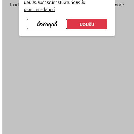
มอบประสบการณ์การใช้งานที่ดียิ่งขึ้น
loading
www.ktc.co.th
(see the
browser console
for more
ประกาศการใช้คุกกี้
information).
ตั้งค่าคุกกี้
ยอมรับ