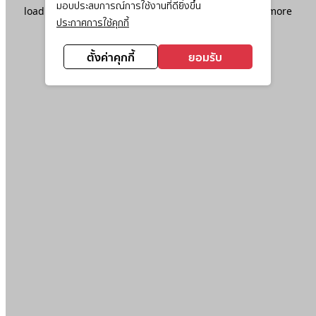
มอบประสบการณ์การใช้งานที่ดียิ่งขึ้น
loading
www.ktc.co.th
(see the
browser console
for more
ประกาศการใช้คุกกี้
information).
ตั้งค่าคุกกี้
ยอมรับ