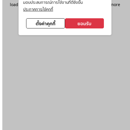
มอบประสบการณ์การใช้งานที่ดียิ่งขึ้น
loading
www.ktc.co.th
(see the
browser console
for more
ประกาศการใช้คุกกี้
information).
ตั้งค่าคุกกี้
ยอมรับ