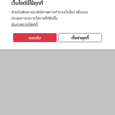
เว็บไซต์นี้ใช้คุกกี้
สำหรับพัฒนาประสิทธิภาพการทำงานเว็บไซต์ เพื่อมอบ
ประสบการณ์การใช้งานที่ดียิ่งขึ้น
exception has occurred while loading
www.ktc.co.th
(see the
browse
ประกาศการใช้คุกกี้
ยอมรับ
ตั้งค่าคุกกี้