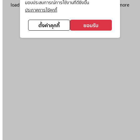
มอบประสบการณ์การใช้งานที่ดียิ่งขึ้น
loading
www.ktc.co.th
(see the
browser console
for more
ประกาศการใช้คุกกี้
information).
ตั้งค่าคุกกี้
ยอมรับ