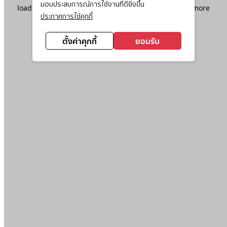
มอบประสบการณ์การใช้งานที่ดียิ่งขึ้น
loading
www.ktc.co.th
(see the
browser console
for more
ประกาศการใช้คุกกี้
information).
ตั้งค่าคุกกี้
ยอมรับ