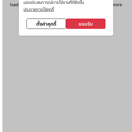
มอบประสบการณ์การใช้งานที่ดียิ่งขึ้น
loading
www.ktc.co.th
(see the
browser console
for more
ประกาศการใช้คุกกี้
information).
ตั้งค่าคุกกี้
ยอมรับ