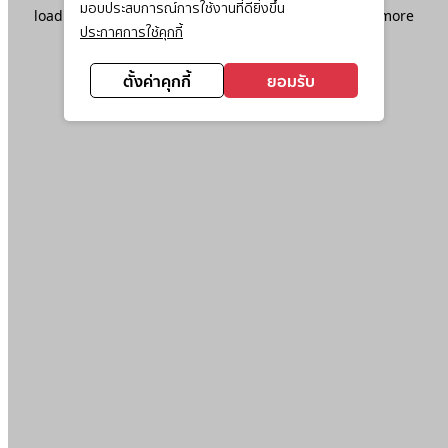
มอบประสบการณ์การใช้งานที่ดียิ่งขึ้น
loading
www.ktc.co.th
(see the
browser console
for more
ประกาศการใช้คุกกี้
information).
ตั้งค่าคุกกี้
ยอมรับ