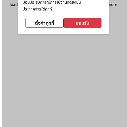
มอบประสบการณ์การใช้งานที่ดียิ่งขึ้น
loading
www.ktc.co.th
(see the
browser console
for more
ประกาศการใช้คุกกี้
information).
ตั้งค่าคุกกี้
ยอมรับ