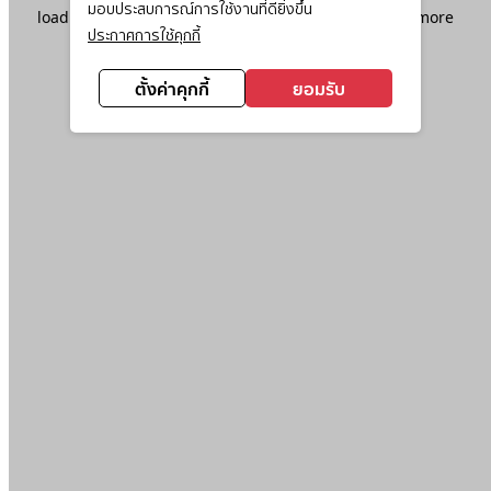
มอบประสบการณ์การใช้งานที่ดียิ่งขึ้น
loading
www.ktc.co.th
(see the
browser console
for more
ประกาศการใช้คุกกี้
information).
ตั้งค่าคุกกี้
ยอมรับ