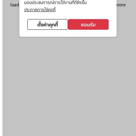
มอบประสบการณ์การใช้งานที่ดียิ่งขึ้น
loading
www.ktc.co.th
(see the
browser console
for more
ประกาศการใช้คุกกี้
information).
ตั้งค่าคุกกี้
ยอมรับ