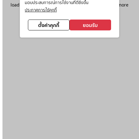
มอบประสบการณ์การใช้งานที่ดียิ่งขึ้น
loading
www.ktc.co.th
(see the
browser console
for more
ประกาศการใช้คุกกี้
information).
ตั้งค่าคุกกี้
ยอมรับ