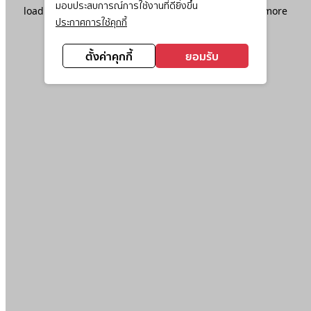
มอบประสบการณ์การใช้งานที่ดียิ่งขึ้น
loading
www.ktc.co.th
(see the
browser console
for more
ประกาศการใช้คุกกี้
information).
ตั้งค่าคุกกี้
ยอมรับ