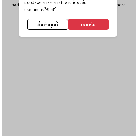
มอบประสบการณ์การใช้งานที่ดียิ่งขึ้น
loading
www.ktc.co.th
(see the
browser console
for more
ประกาศการใช้คุกกี้
information).
ตั้งค่าคุกกี้
ยอมรับ