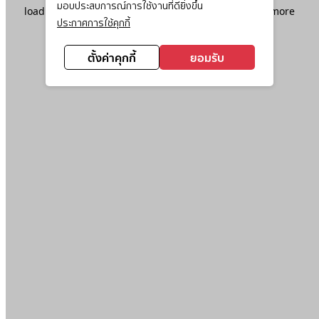
มอบประสบการณ์การใช้งานที่ดียิ่งขึ้น
loading
www.ktc.co.th
(see the
browser console
for more
ประกาศการใช้คุกกี้
information).
ตั้งค่าคุกกี้
ยอมรับ