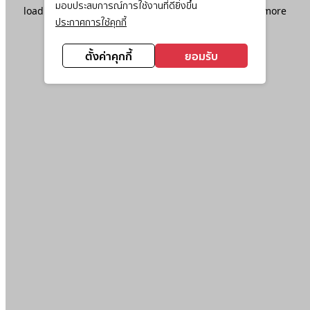
มอบประสบการณ์การใช้งานที่ดียิ่งขึ้น
loading
www.ktc.co.th
(see the
browser console
for more
ประกาศการใช้คุกกี้
information).
ตั้งค่าคุกกี้
ยอมรับ