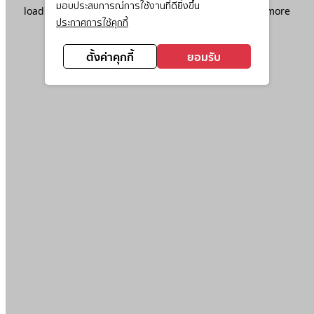
มอบประสบการณ์การใช้งานที่ดียิ่งขึ้น
loading
www.ktc.co.th
(see the
browser console
for more
ประกาศการใช้คุกกี้
information).
ตั้งค่าคุกกี้
ยอมรับ