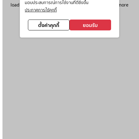
มอบประสบการณ์การใช้งานที่ดียิ่งขึ้น
loading
www.ktc.co.th
(see the
browser console
for more
ประกาศการใช้คุกกี้
information).
ตั้งค่าคุกกี้
ยอมรับ