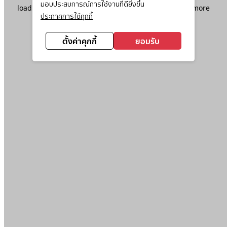
มอบประสบการณ์การใช้งานที่ดียิ่งขึ้น
loading
www.ktc.co.th
(see the
browser console
for more
ประกาศการใช้คุกกี้
information).
ตั้งค่าคุกกี้
ยอมรับ