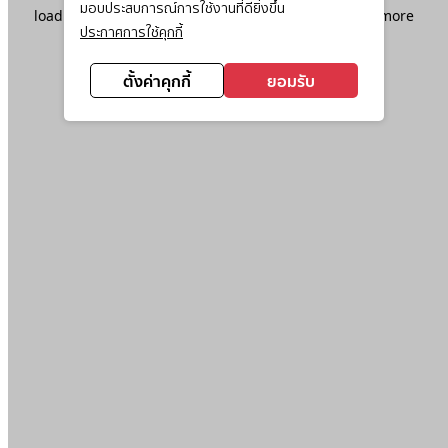
มอบประสบการณ์การใช้งานที่ดียิ่งขึ้น
loading
www.ktc.co.th
(see the
browser console
for more
ประกาศการใช้คุกกี้
information).
ตั้งค่าคุกกี้
ยอมรับ