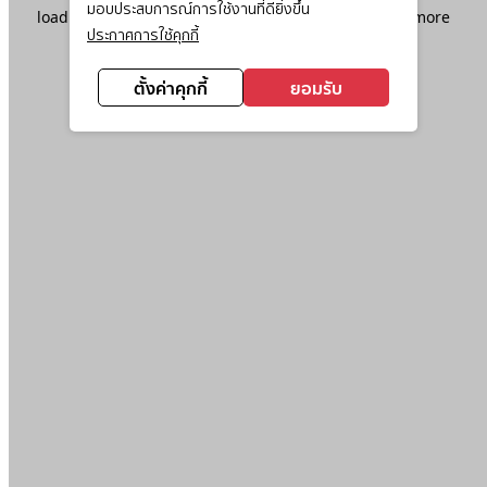
มอบประสบการณ์การใช้งานที่ดียิ่งขึ้น
loading
www.ktc.co.th
(see the
browser console
for more
ประกาศการใช้คุกกี้
information).
ตั้งค่าคุกกี้
ยอมรับ