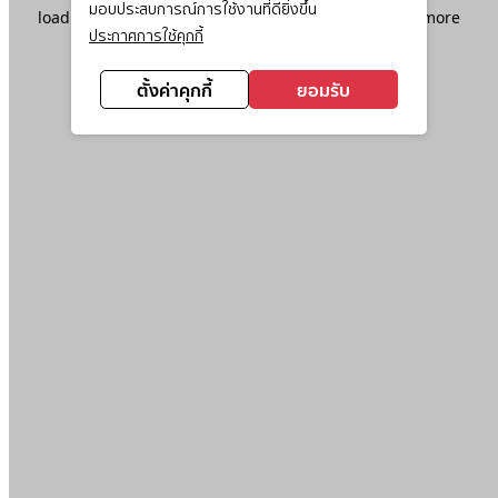
มอบประสบการณ์การใช้งานที่ดียิ่งขึ้น
loading
www.ktc.co.th
(see the
browser console
for more
ประกาศการใช้คุกกี้
information).
ตั้งค่าคุกกี้
ยอมรับ