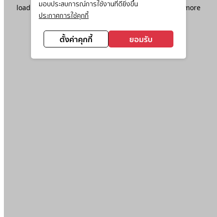
มอบประสบการณ์การใช้งานที่ดียิ่งขึ้น
loading
www.ktc.co.th
(see the
browser console
for more
ประกาศการใช้คุกกี้
information).
ตั้งค่าคุกกี้
ยอมรับ