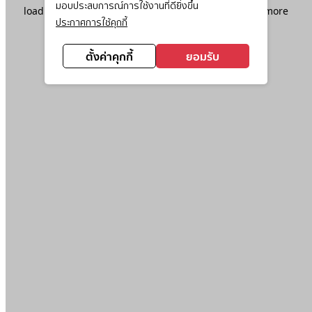
มอบประสบการณ์การใช้งานที่ดียิ่งขึ้น
loading
www.ktc.co.th
(see the
browser console
for more
ประกาศการใช้คุกกี้
information).
ตั้งค่าคุกกี้
ยอมรับ