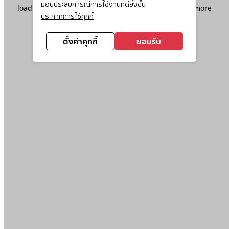
มอบประสบการณ์การใช้งานที่ดียิ่งขึ้น
loading
www.ktc.co.th
(see the
browser console
for more
ประกาศการใช้คุกกี้
information).
ตั้งค่าคุกกี้
ยอมรับ