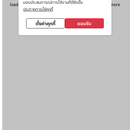
มอบประสบการณ์การใช้งานที่ดียิ่งขึ้น
loading
www.ktc.co.th
(see the
browser console
for more
ประกาศการใช้คุกกี้
information).
ตั้งค่าคุกกี้
ยอมรับ