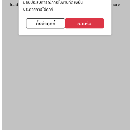
มอบประสบการณ์การใช้งานที่ดียิ่งขึ้น
loading
www.ktc.co.th
(see the
browser console
for more
ประกาศการใช้คุกกี้
information).
ตั้งค่าคุกกี้
ยอมรับ