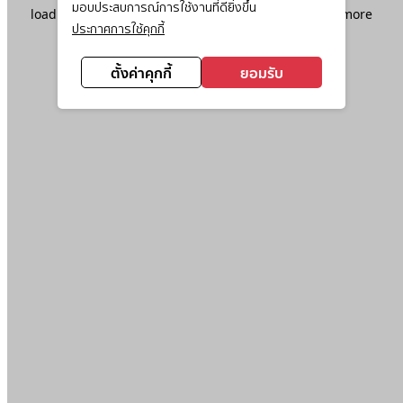
มอบประสบการณ์การใช้งานที่ดียิ่งขึ้น
loading
www.ktc.co.th
(see the
browser console
for more
ประกาศการใช้คุกกี้
information).
ตั้งค่าคุกกี้
ยอมรับ